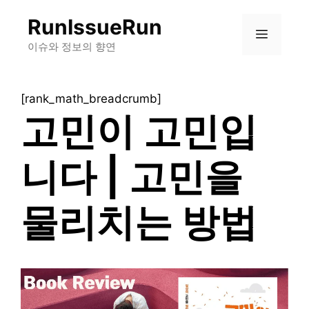
컨
RunIssueRun
텐
메
츠
이슈와 정보의 향연
로
뉴
건
[rank_math_breadcrumb]
너
고민이 고민입
뛰
기
니다 | 고민을
물리치는 방법