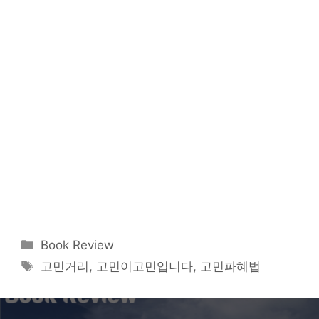
카
Book Review
테
태
고민거리
,
고민이고민입니다
,
고민파혜법
고
그
리