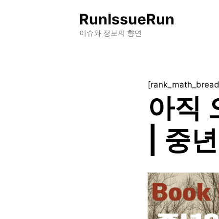
컨
RunIssueRun
텐
츠
이슈와 정보의 향연
로
건
너
[rank_math_brea
뛰
아직 
기
| 중