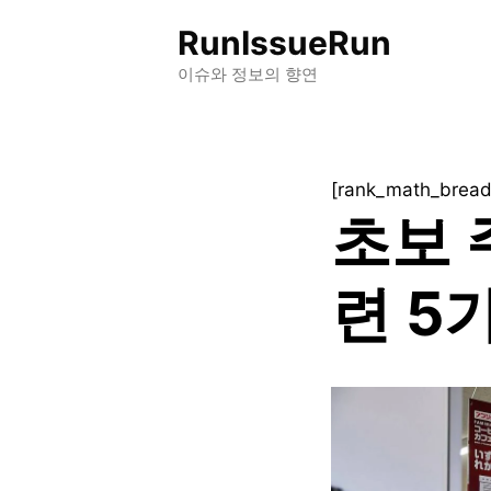
컨
RunIssueRun
텐
츠
이슈와 정보의 향연
로
건
너
[rank_math_brea
뛰
초보 
기
련 5