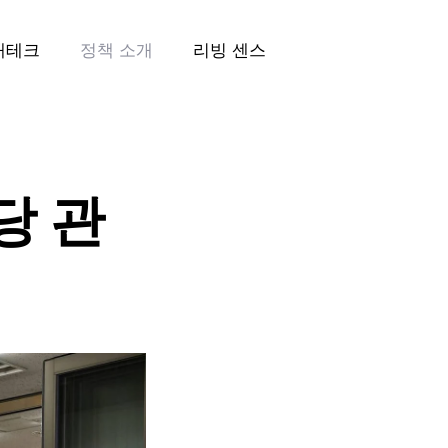
재테크
정책 소개
리빙 센스
당 관