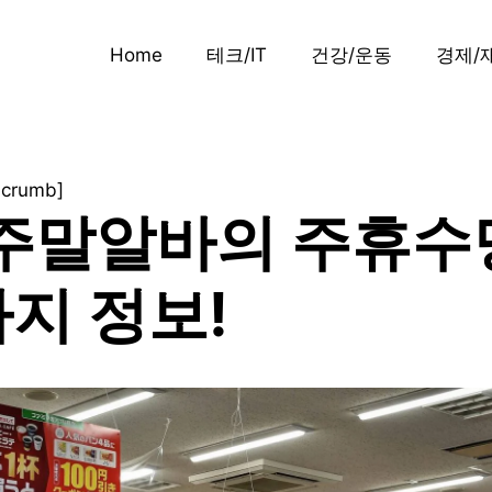
Home
테크/IT
건강/운동
경제/
dcrumb]
주말알바의 주휴수
가지 정보!