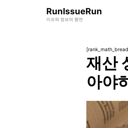
컨
RunIssueRun
텐
츠
이슈와 정보의 향연
로
건
너
[rank_math_brea
뛰
재산 
기
아야하