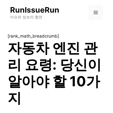
컨
RunIssueRun
텐
메
츠
이슈와 정보의 향연
로
뉴
건
[rank_math_breadcrumb]
너
자동차 엔진 관
뛰
기
리 요령: 당신이
알아야 할 10가
지