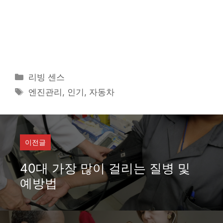
카
리빙 센스
테
태
엔진관리
,
인기
,
자동차
고
그
리
이전글
40대 가장 많이 걸리는 질병 및
예방법