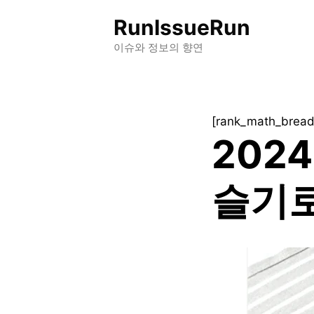
컨
RunIssueRun
텐
츠
이슈와 정보의 향연
로
건
너
[rank_math_brea
뛰
202
기
슬기