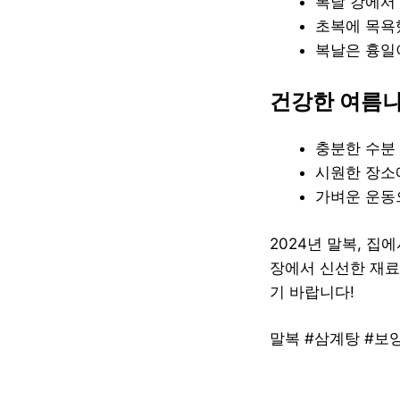
복날 강에서
초복에 목욕
복날은 흉일
건강한 여름나
충분한 수분
시원한 장소
가벼운 운동
2024년 말복, 
장에서 신선한 재료
기 바랍니다!
말복 #삼계탕 #보