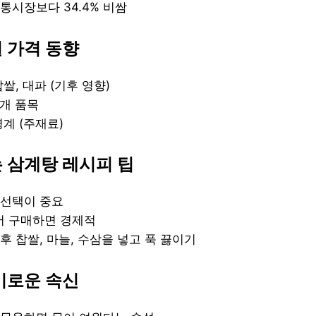
통시장보다 34.4% 비쌈
 가격 동향
찹쌀, 대파 (기후 영향)
4개 품목
영계 (주재료)
 삼계탕 레시피 팁
 선택이 중요
 구매하면 경제적
후 찹쌀, 마늘, 수삼을 넣고 푹 끓이기
미로운 속신