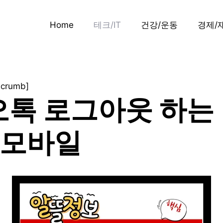
Home
테크/IT
건강/운동
경제/
dcrumb]
톡 로그아웃 하는 
 모바일