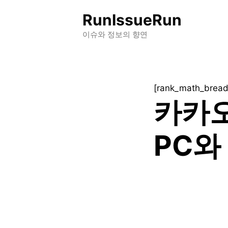
컨
RunIssueRun
텐
츠
이슈와 정보의 향연
로
건
너
[rank_math_brea
뛰
카카오
기
PC와