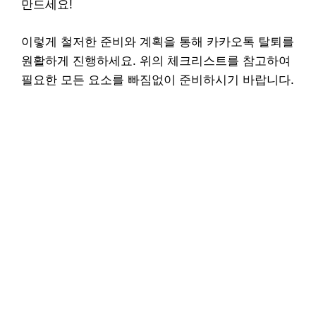
만드세요!
이렇게 철저한 준비와 계획을 통해 카카오톡 탈퇴를
원활하게 진행하세요. 위의 체크리스트를 참고하여
필요한 모든 요소를 빠짐없이 준비하시기 바랍니다.