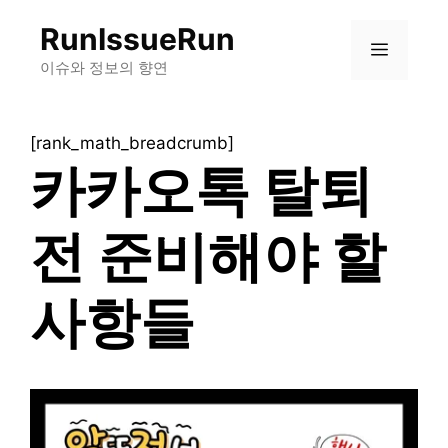
컨
RunIssueRun
텐
메
츠
이슈와 정보의 향연
로
뉴
건
[rank_math_breadcrumb]
너
카카오톡 탈퇴
뛰
기
전 준비해야 할
사항들