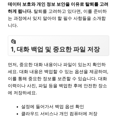
데이터 보호와 개인 정보 보안을 이유로 탈퇴를 고려
하게 됩니다.
탈퇴를 고려하고 있다면, 이를 준비하
는 과정에서 잊지 말아야 할 필수 사항들을 소개합
니다.
📂
1, 대화 백업 및 중요한 파일 저장
먼저, 중요한 대화 내용이나 파일이 있는지 확인하
세요. 대화 내용은 백업할 수 있는 옵션을 제공하며,
이를 통해 중요한 정보를 보존할 수 있습니다. 대화
이력이나 사진, 파일 등을 백업한 후에 안전한 장소
에 저장하세요.
설정에 들어가서 백업 옵션 확인
클라우드 서비스나 개인 컴퓨터에 저장