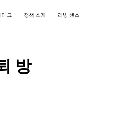
재테크
정책 소개
리빙 센스
퇴 방