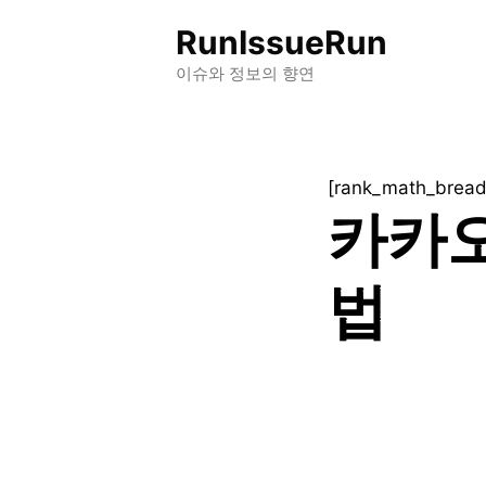
컨
RunIssueRun
텐
츠
이슈와 정보의 향연
로
건
너
[rank_math_brea
뛰
카카오
기
법