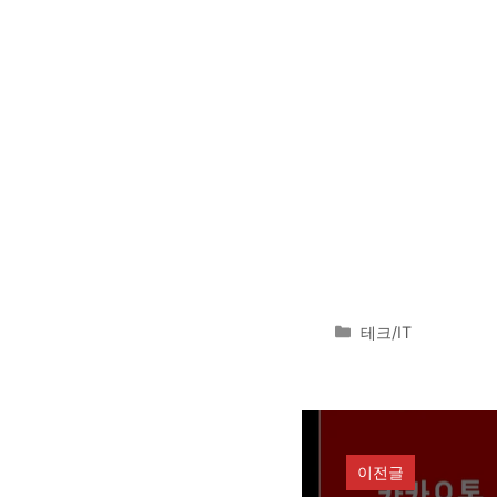
카
테크/IT
테
고
리
이전글