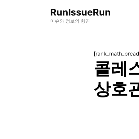
컨
RunIssueRun
텐
츠
이슈와 정보의 향연
로
건
너
[rank_math_brea
뛰
콜레
기
상호