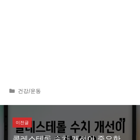
카
건강/운동
테
고
리
이전글
콜레스테롤 수치 개선이 중요한