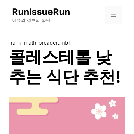
컨
RunIssueRun
텐
메
츠
이슈와 정보의 향연
로
뉴
건
[rank_math_breadcrumb]
너
콜레스테롤 낮
뛰
기
추는 식단 추천!