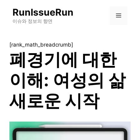
컨
RunIssueRun
텐
메
츠
이슈와 정보의 향연
로
뉴
건
[rank_math_breadcrumb]
너
폐경기에 대한
뛰
기
이해: 여성의 삶
새로운 시작