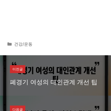
카
건강/운동
테
고
리
이전글
폐경기 여성의 대인관계 개선 팁
다음글