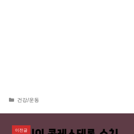
카
건강/운동
테
고
리
이전글