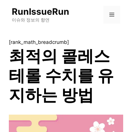
컨
RunIssueRun
텐
메
츠
이슈와 정보의 향연
로
뉴
건
[rank_math_breadcrumb]
너
최적의 콜레스
뛰
기
테롤 수치를 유
지하는 방법