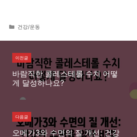
카
건강/운동
테
고
리
이전글
바람직한 콜레스테롤 수치 어떻
게 달성하나요?
다음글
오메가3와 수면의 질 개선: 건강