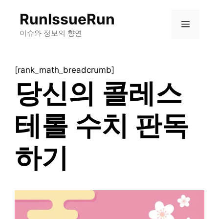
컨
RunIssueRun
텐
메
츠
이슈와 정보의 향연
로
뉴
건
[rank_math_breadcrumb]
너
당신의 콜레스
뛰
기
테롤 수치 판독
하기