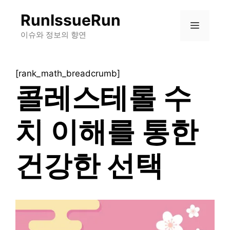
컨
RunIssueRun
텐
메
츠
이슈와 정보의 향연
로
뉴
건
[rank_math_breadcrumb]
너
콜레스테롤 수
뛰
기
치 이해를 통한
건강한 선택