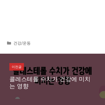
카
건강/운동
테
고
리
이전글
콜레스테롤 수치가 건강에 미치
는 영향