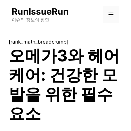
컨
RunIssueRun
텐
메
츠
이슈와 정보의 향연
로
뉴
건
[rank_math_breadcrumb]
너
오메가3와 헤어
뛰
기
케어: 건강한 모
발을 위한 필수
요소