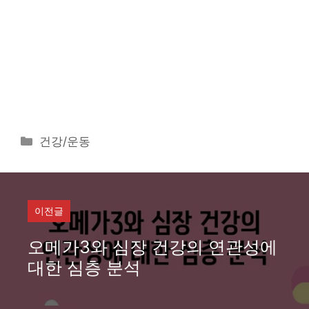
카
건강/운동
테
고
리
이전글
오메가3와 심장 건강의 연관성에
대한 심층 분석