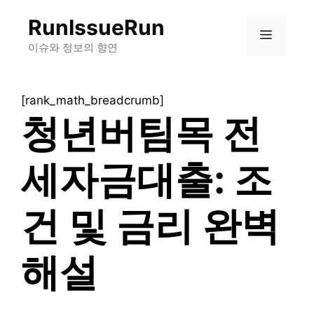
컨
RunIssueRun
텐
메
츠
이슈와 정보의 향연
로
뉴
건
[rank_math_breadcrumb]
너
청년버팀목 전
뛰
기
세자금대출: 조
건 및 금리 완벽
해설