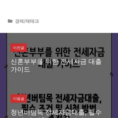
카
경제/재테크
테
고
리
이전글
신혼부부를 위한 전세자금 대출
가이드
다음글
청년버팀목 전세자금대출, 필수