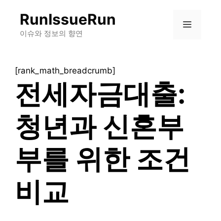
컨
RunIssueRun
텐
메
츠
이슈와 정보의 향연
로
뉴
건
[rank_math_breadcrumb]
너
전세자금대출:
뛰
기
청년과 신혼부
부를 위한 조건
비교