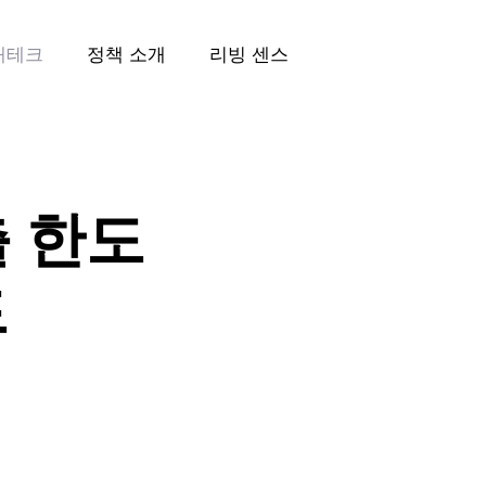
재테크
정책 소개
리빙 센스
 한도
드