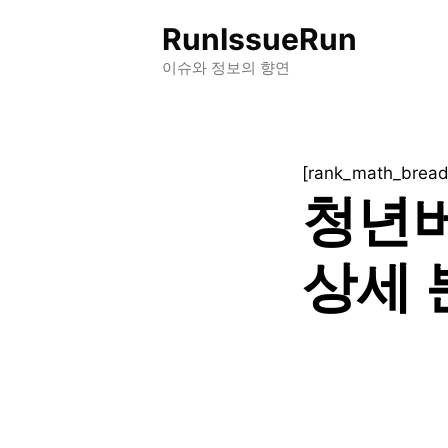
컨
RunIssueRun
텐
츠
이슈와 정보의 향연
로
건
너
[rank_math_brea
뛰
청년
기
상세 