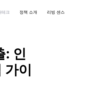
재테크
정책 소개
리빙 센스
: 인
벽 가이