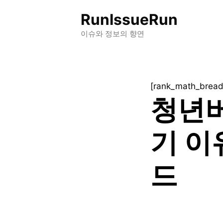
컨
RunIssueRun
텐
츠
이슈와 정보의 향연
로
건
너
[rank_math_brea
뛰
청년버
기
기 이
드