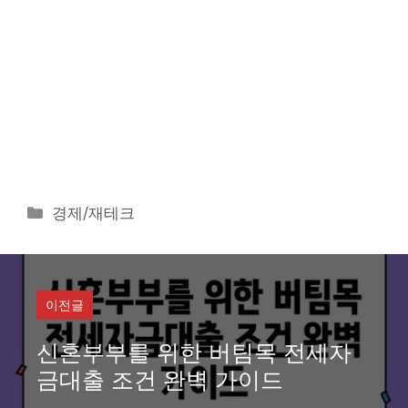
카
경제/재테크
테
고
리
이전글
신혼부부를 위한 버팀목 전세자
금대출 조건 완벽 가이드