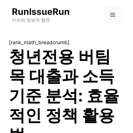
컨
RunIssueRun
텐
메
츠
이슈와 정보의 향연
로
뉴
건
[rank_math_breadcrumb]
너
청년전용 버팀
뛰
기
목 대출과 소득
기준 분석: 효율
적인 정책 활용