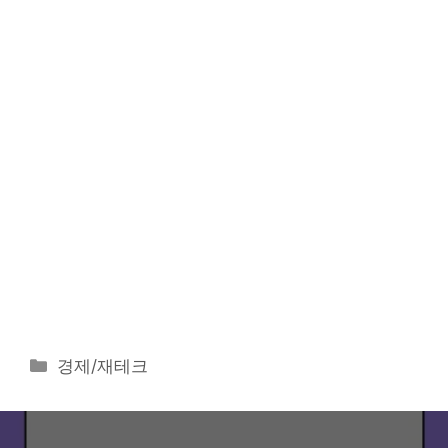
카
경제/재테크
테
고
리