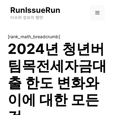
컨
RunIssueRun
텐
메
츠
이슈와 정보의 향연
로
뉴
건
[rank_math_breadcrumb]
너
2024년 청년버
뛰
기
팀목전세자금대
출 한도 변화와
이에 대한 모든