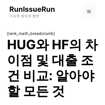
컨
RunIssueRun
텐
메
츠
이슈와 정보의 향연
로
뉴
건
[rank_math_breadcrumb]
너
HUG와 HF의 차
뛰
기
이점 및 대출 조
건 비교: 알아야
할 모든 것