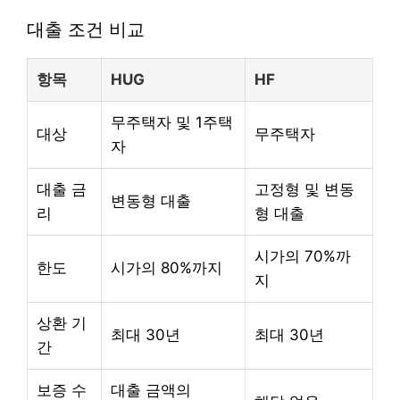
대출 조건 비교
항목
HUG
HF
무주택자 및 1주택
대상
무주택자
자
대출 금
고정형 및 변동
변동형 대출
리
형 대출
시가의 70%까
한도
시가의 80%까지
지
상환 기
최대 30년
최대 30년
간
보증 수
대출 금액의