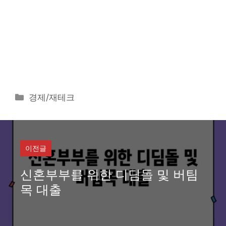
카
경제/재테크
테
고
리
이전글
신혼부부를 위한 디딤돌 및 버팀
목 대출