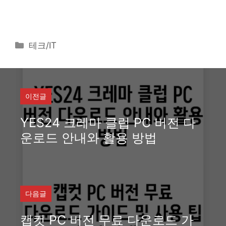
카
테크/IT
테
고
리
이전글
YES24 크레마 클럽 PC 버전 다
운로드 안내와 활용 방법
다음글
캡컷 PC 버전 무료 다운로드 가