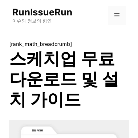
컨
RunIssueRun
텐
메
츠
이슈와 정보의 향연
로
뉴
건
[rank_math_breadcrumb]
너
스케치업 무료
뛰
기
다운로드 및 설
치 가이드