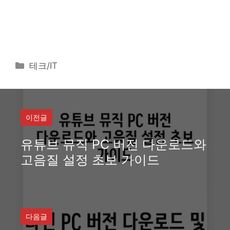
카
테크/IT
테
고
리
이전글
유튜브 뮤직 PC 버전 다운로드와
고음질 설정 초보 가이드
다음글