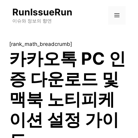
컨
RunIssueRun
텐
메
츠
이슈와 정보의 향연
로
뉴
건
[rank_math_breadcrumb]
너
카카오톡 PC 인
뛰
기
증 다운로드 및
맥북 노티피케
이션 설정 가이