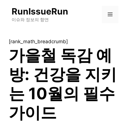
컨
RunIssueRun
텐
메
츠
이슈와 정보의 향연
로
뉴
건
[rank_math_breadcrumb]
너
가을철 독감 예
뛰
기
방: 건강을 지키
는 10월의 필수
가이드