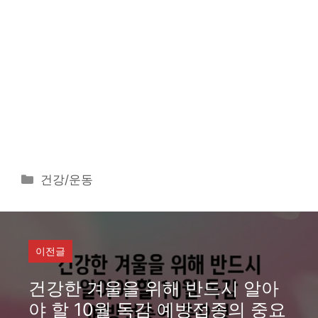
카
건강/운동
테
고
리
이전글
건강한 겨울을 위해 반드시 알아
야 할 10월 독감 예방접종의 중요