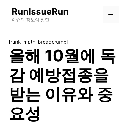
컨
RunIssueRun
텐
메
츠
이슈와 정보의 향연
로
뉴
건
[rank_math_breadcrumb]
너
올해 10월에 독
뛰
기
감 예방접종을
받는 이유와 중
요성