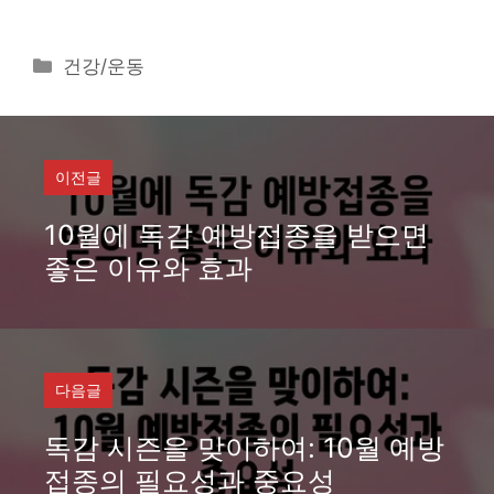
카
건강/운동
테
고
리
이전글
10월에 독감 예방접종을 받으면
좋은 이유와 효과
다음글
독감 시즌을 맞이하여: 10월 예방
접종의 필요성과 중요성