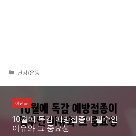
카
건강/운동
테
고
리
이전글
10월에 독감 예방접종이 필수인
이유와 그 중요성