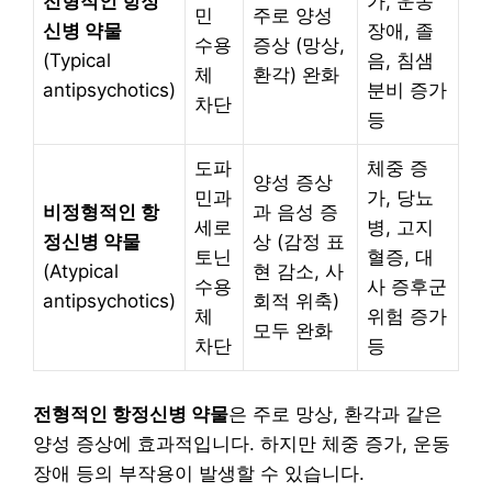
전형적인 항정
가, 운동
민
주로 양성
신병 약물
장애, 졸
수용
증상 (망상,
(Typical
음, 침샘
체
환각) 완화
antipsychotics)
분비 증가
차단
등
도파
체중 증
양성 증상
민과
가, 당뇨
비정형적인 항
과 음성 증
세로
병, 고지
정신병 약물
상 (감정 표
토닌
혈증, 대
(Atypical
현 감소, 사
수용
사 증후군
antipsychotics)
회적 위축)
체
위험 증가
모두 완화
차단
등
전형적인 항정신병 약물
은 주로 망상, 환각과 같은
양성 증상에 효과적입니다. 하지만 체중 증가, 운동
장애 등의 부작용이 발생할 수 있습니다.