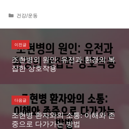
카
건강/운동
테
고
리
이전글
조현병의 원인: 유전과 환경의 복
잡한 상호작용
다음글
조현병 환자와의 소통: 이해와 존
중으로 다가가는 방법