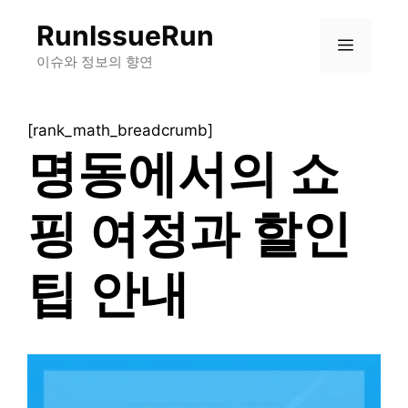
컨
RunIssueRun
텐
메
츠
이슈와 정보의 향연
로
뉴
건
[rank_math_breadcrumb]
너
명동에서의 쇼
뛰
기
핑 여정과 할인
팁 안내