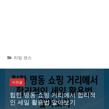
카
리빙 센스
테
고
리
이전글
힙한 명동 쇼핑 거리에서 합리적
인 세일 활용법 알아보기