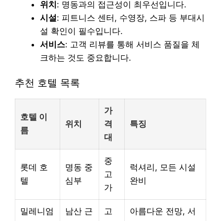
위치
: 명동과의 접근성이 최우선입니다.
시설
: 피트니스 센터, 수영장, 스파 등 부대시
설 확인이 필수입니다.
서비스
: 고객 리뷰를 통해 서비스 품질을 체
크하는 것도 중요합니다.
추천 호텔 목록
가
호텔 이
위치
격
특징
름
대
중
롯데 호
명동 중
럭셔리, 모든 시설
고
텔
심부
완비
가
밀레니엄
남산 근
고
아름다운 전망, 서