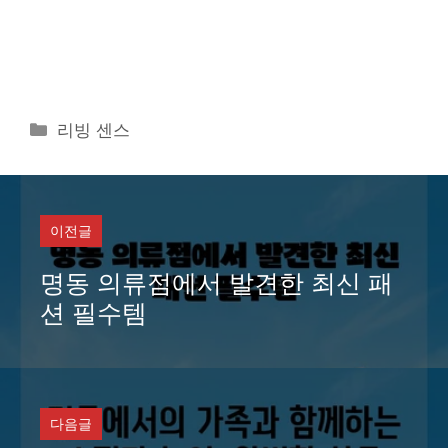
카
리빙 센스
테
고
리
이전글
명동 의류점에서 발견한 최신 패
션 필수템
다음글