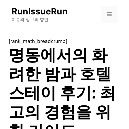
컨
RunIssueRun
텐
메
츠
이슈와 정보의 향연
로
뉴
건
[rank_math_breadcrumb]
너
명동에서의 화
뛰
기
려한 밤과 호텔
스테이 후기: 최
고의 경험을 위