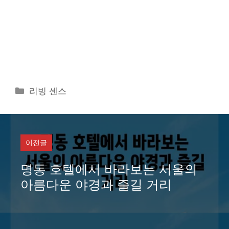
카
리빙 센스
테
고
리
이전글
명동 호텔에서 바라보는 서울의
아름다운 야경과 즐길 거리