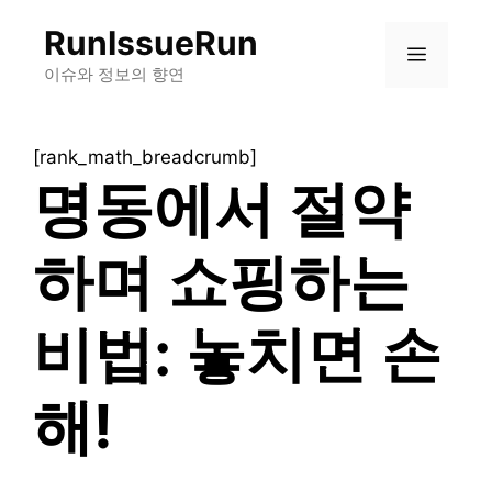
컨
RunIssueRun
텐
메
츠
이슈와 정보의 향연
로
뉴
건
[rank_math_breadcrumb]
너
명동에서 절약
뛰
기
하며 쇼핑하는
비법: 놓치면 손
해!