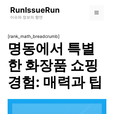
컨
RunIssueRun
텐
메
츠
이슈와 정보의 향연
로
뉴
건
[rank_math_breadcrumb]
너
명동에서 특별
뛰
기
한 화장품 쇼핑
경험: 매력과 팁