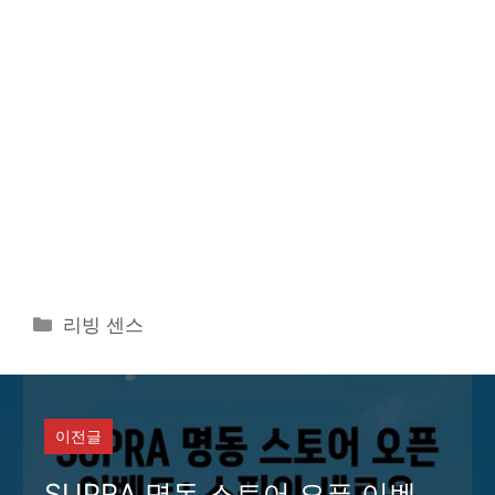
카
리빙 센스
테
고
리
이전글
SUPRA 명동 스토어 오픈 이벤