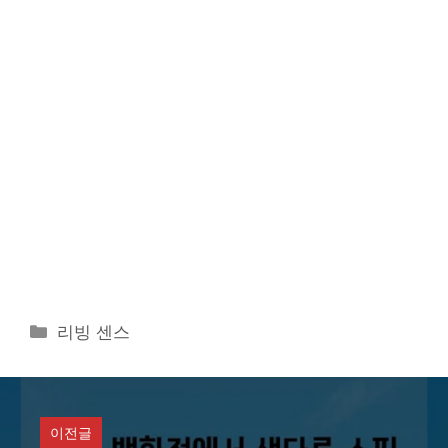
카
리빙 센스
테
고
리
이전글