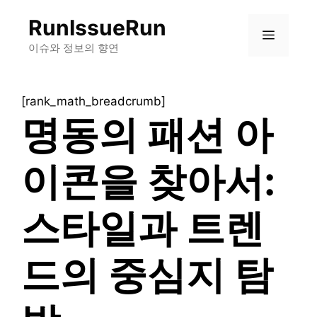
컨
RunIssueRun
텐
메
츠
이슈와 정보의 향연
로
뉴
건
[rank_math_breadcrumb]
너
명동의 패션 아
뛰
기
이콘을 찾아서:
스타일과 트렌
드의 중심지 탐