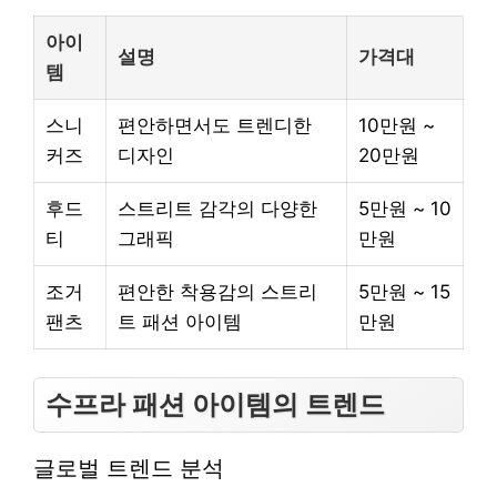
아이
설명
가격대
템
스니
편안하면서도 트렌디한
10만원 ~
커즈
디자인
20만원
후드
스트리트 감각의 다양한
5만원 ~ 10
티
그래픽
만원
조거
편안한 착용감의 스트리
5만원 ~ 15
팬츠
트 패션 아이템
만원
수프라 패션 아이템의 트렌드
글로벌 트렌드 분석