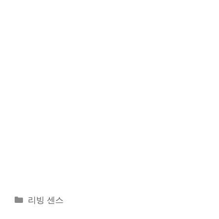
카
리빙 센스
테