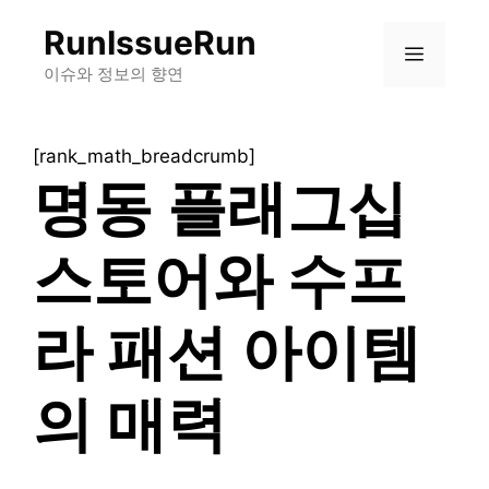
컨
RunIssueRun
텐
메
츠
이슈와 정보의 향연
로
뉴
건
[rank_math_breadcrumb]
너
명동 플래그십
뛰
기
스토어와 수프
라 패션 아이템
의 매력