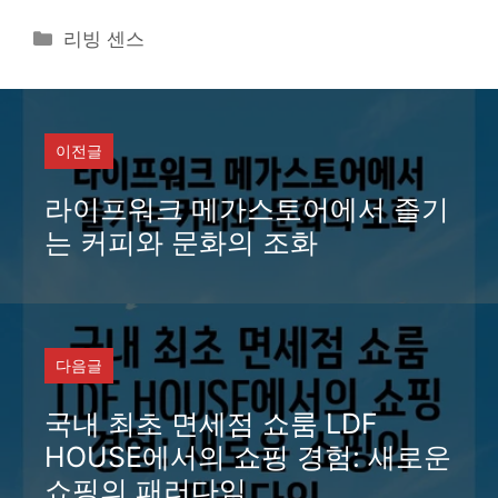
카
리빙 센스
테
고
리
이전글
라이프워크 메가스토어에서 즐기
는 커피와 문화의 조화
다음글
국내 최초 면세점 쇼룸 LDF
HOUSE에서의 쇼핑 경험: 새로운
쇼핑의 패러다임