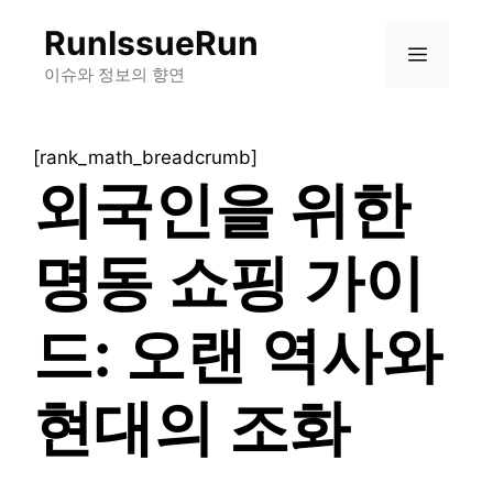
컨
RunIssueRun
텐
메
츠
이슈와 정보의 향연
로
뉴
건
[rank_math_breadcrumb]
너
외국인을 위한
뛰
기
명동 쇼핑 가이
드: 오랜 역사와
현대의 조화