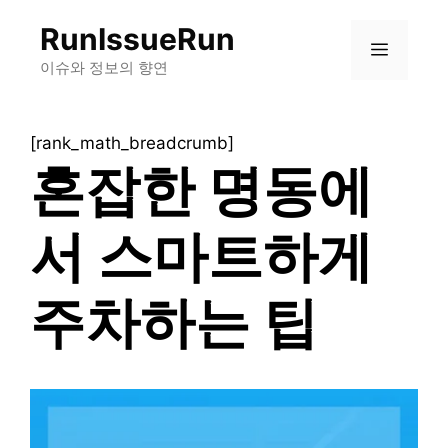
컨
RunIssueRun
텐
메
츠
이슈와 정보의 향연
로
뉴
건
[rank_math_breadcrumb]
너
혼잡한 명동에
뛰
기
서 스마트하게
주차하는 팁