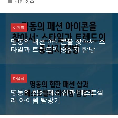
카
리빙 센스
테
고
리
이전글
명동의 패션 아이콘을 찾아서: 스
타일과 트렌드의 중심지 탐방
다음글
명동의 힙한 패션 샵과 베스트셀
러 아이템 탐방기