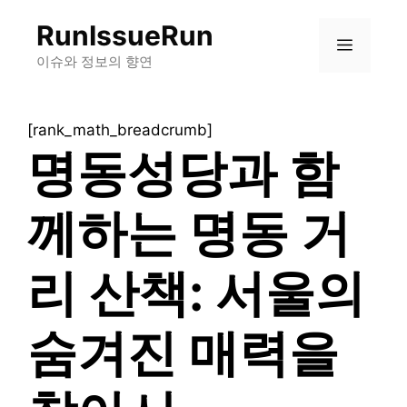
컨
RunIssueRun
텐
메
츠
이슈와 정보의 향연
로
뉴
건
[rank_math_breadcrumb]
너
명동성당과 함
뛰
기
께하는 명동 거
리 산책: 서울의
숨겨진 매력을