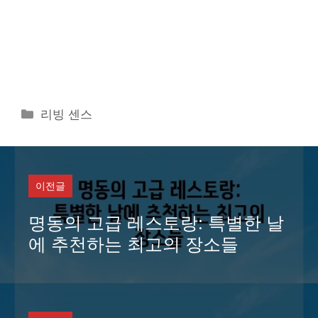
카
리빙 센스
테
고
리
이전글
명동의 고급 레스토랑: 특별한 날
에 추천하는 최고의 장소들