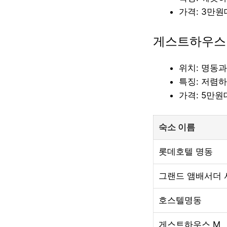
가격: 3만
게스트하우스
위치: 명동
특징: 저렴
가격: 5만
숙소 이름
롯데호텔 명동
그랜드 앰배서더 
호스텔명동
게스트하우스 M