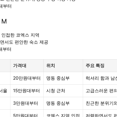
원대부터
 M
과 인접한 코엑스 지역
하면서도 편안한 숙소 제공
원대부터
가격대
위치
주요 특징
20만원대부터
명동 중심부
럭셔리 함과 남
서울
15만원대부터
시청 근처
고급스러운 편의
3만원대부터
명동 중심부
친근한 분위기와
5만원대부터
코엑스 지역 인접
저렴하면서도 편