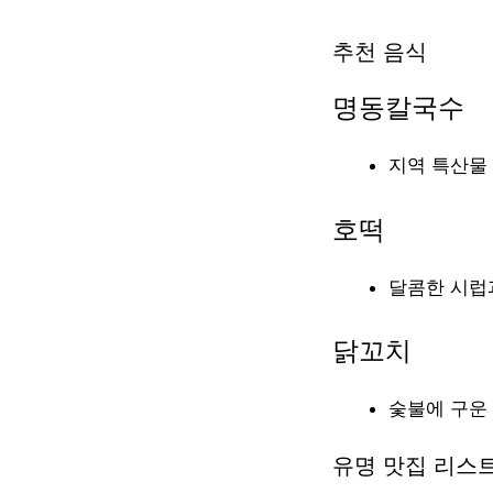
추천 음식
명동칼국수
지역 특산물
호떡
달콤한 시럽
닭꼬치
숯불에 구운
유명 맛집 리스