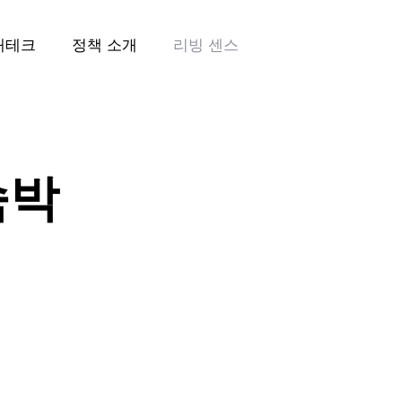
재테크
정책 소개
리빙 센스
숙박