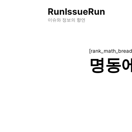
컨
RunIssueRun
텐
츠
이슈와 정보의 향연
로
건
너
[rank_math_brea
뛰
명동에
기