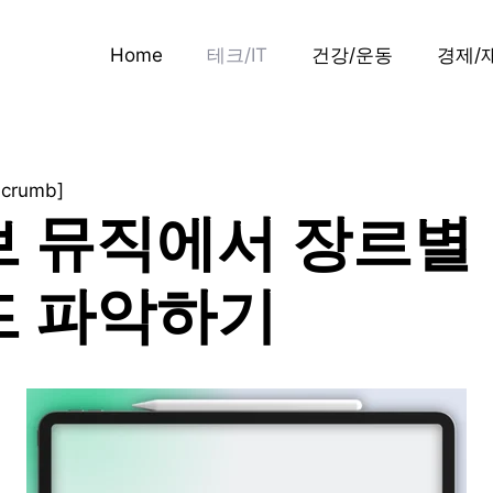
Home
테크/IT
건강/운동
경제/
dcrumb]
 뮤직에서 장르별
드 파악하기