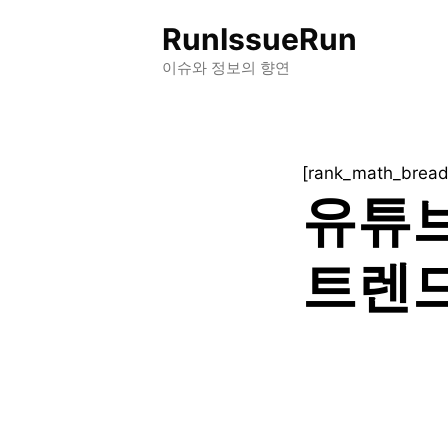
컨
RunIssueRun
텐
츠
이슈와 정보의 향연
로
건
너
[rank_math_brea
뛰
유튜브
기
트렌