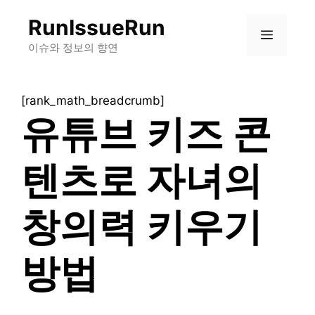
컨
RunIssueRun
텐
메
츠
이슈와 정보의 향연
로
뉴
건
[rank_math_breadcrumb]
너
유튜브 키즈 콘
뛰
기
텐츠로 자녀의
창의력 키우기
방법