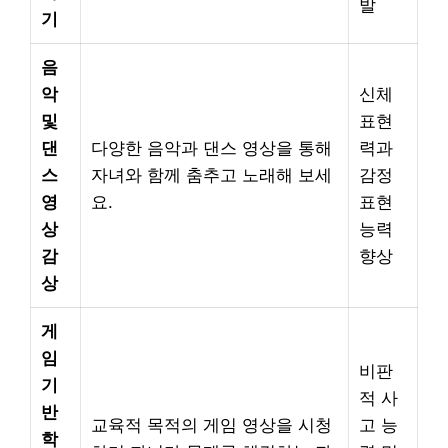
발
기
음
악
신체
및
표현
댄
다양한 음악과 댄스 영상을 통해
력과
스
자녀와 함께 춤추고 노래해 보세
감정
영
요.
표현
상
능력
감
향상
상
게
임
비판
기
적 사
반
교육적 목적의 게임 영상을 시청
고 능
학