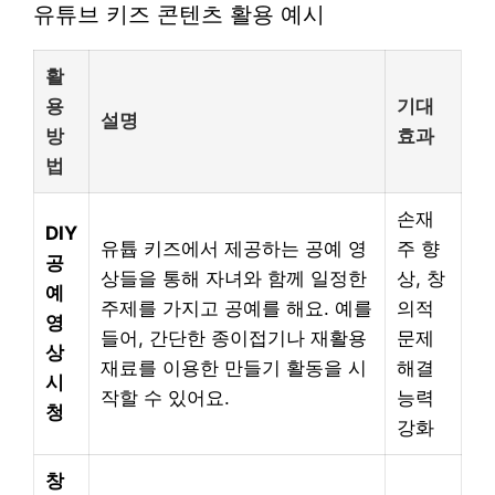
유튜브 키즈 콘텐츠 활용 예시
활
용
기대
설명
방
효과
법
손재
DIY
유튭 키즈에서 제공하는 공예 영
주 향
공
상들을 통해 자녀와 함께 일정한
상, 창
예
주제를 가지고 공예를 해요. 예를
의적
영
들어, 간단한 종이접기나 재활용
문제
상
재료를 이용한 만들기 활동을 시
해결
시
작할 수 있어요.
능력
청
강화
창