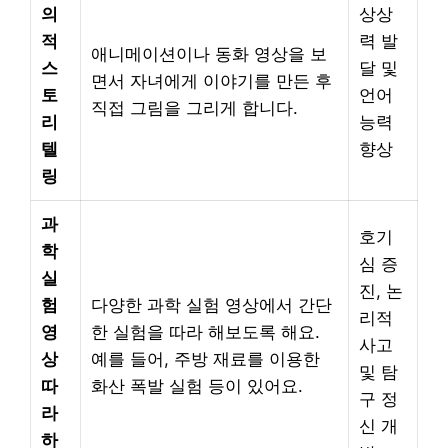
의
상상
적
력 발
애니메이션이나 동화 영상을 보
스
달 및
면서 자녀에게 이야기를 만든 후
토
언어
직접 그림을 그리게 합니다.
리
능력
텔
향상
링
과
호기
학
심 증
실
진, 논
험
다양한 과학 실험 영상에서 간단
리적
영
한 실험을 따라 해보도록 해요.
사고
상
예를 들어, 주방 재료를 이용한
및 탐
따
화산 폭발 실험 등이 있어요.
구 정
라
신 개
하