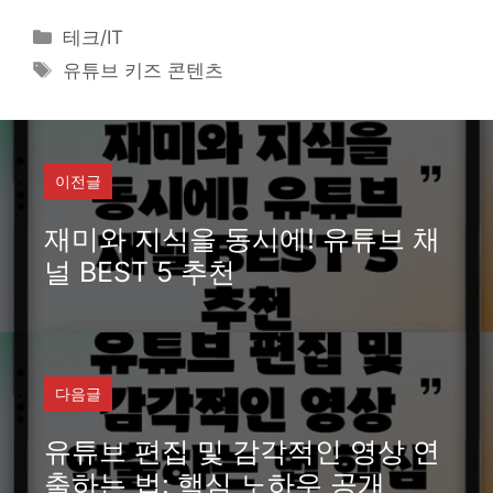
카
테크/IT
테
태
유튜브 키즈 콘텐츠
고
그
리
이전글
재미와 지식을 동시에! 유튜브 채
널 BEST 5 추천
다음글
유튜브 편집 및 감각적인 영상 연
출하는 법: 핵심 노하우 공개