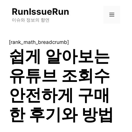
컨
RunIssueRun
텐
메
츠
이슈와 정보의 향연
로
뉴
건
[rank_math_breadcrumb]
너
쉽게 알아보는
뛰
기
유튜브 조회수
안전하게 구매
한 후기와 방법