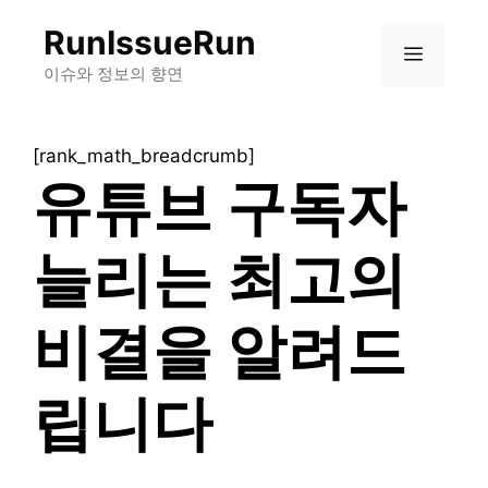
컨
RunIssueRun
텐
메
츠
이슈와 정보의 향연
로
뉴
건
[rank_math_breadcrumb]
너
유튜브 구독자
뛰
기
늘리는 최고의
비결을 알려드
립니다