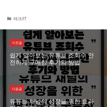
카
테크/IT
테
고
리
이전글
쉽게 알아보는 유튜브 조회수 안
전하게 구매한 후기와 방법
다음글
유튜브 채널의 성장을 위한 효과