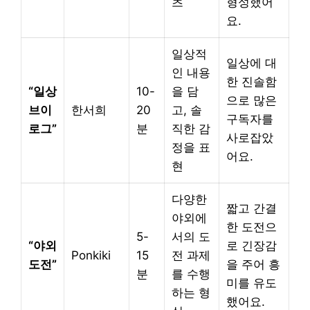
츠
형성했어
요.
일상적
일상에 대
인 내용
한 진솔함
“일상
10-
을 담
으로 많은
브이
한서희
20
고, 솔
구독자를
로그”
분
직한 감
사로잡았
정을 표
어요.
현
다양한
짧고 간결
야외에
한 도전으
5-
서의 도
“야외
로 긴장감
Ponkiki
15
전 과제
도전”
을 주어 흥
분
를 수행
미를 유도
하는 형
했어요.