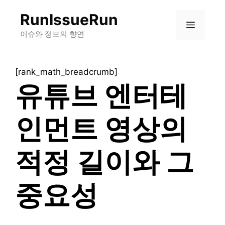
컨
RunIssueRun
텐
메
츠
이슈와 정보의 향연
로
뉴
건
[rank_math_breadcrumb]
너
유튜브 엔터테
뛰
기
인먼트 영상의
적정 길이와 그
중요성