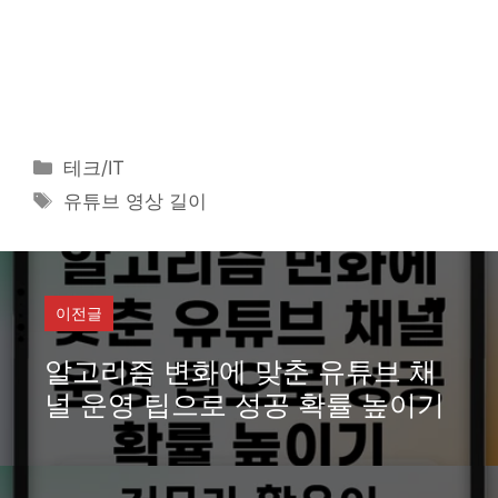
카
테크/IT
테
태
유튜브 영상 길이
고
그
리
이전글
알고리즘 변화에 맞춘 유튜브 채
널 운영 팁으로 성공 확률 높이기