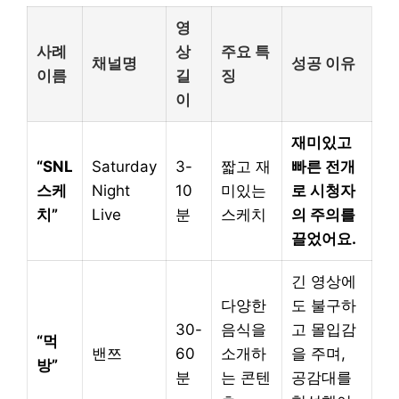
영
사례
상
주요 특
채널명
성공 이유
이름
길
징
이
재미있고
“SNL
Saturday
3-
짧고 재
빠른 전개
스케
Night
10
미있는
로 시청자
치”
Live
분
스케치
의 주의를
끌었어요.
긴 영상에
다양한
도 불구하
30-
음식을
고 몰입감
“먹
밴쯔
60
소개하
을 주며,
방”
분
는 콘텐
공감대를