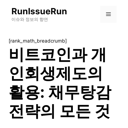
컨
RunIssueRun
텐
메
츠
이슈와 정보의 향연
로
뉴
건
[rank_math_breadcrumb]
너
비트코인과 개
뛰
기
인회생제도의
활용: 채무탕감
전략의 모든 것