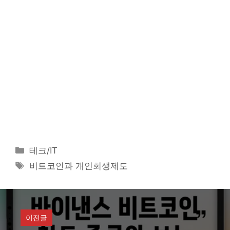
카
테크/IT
테
태
비트코인과 개인회생제도
고
그
리
이전글