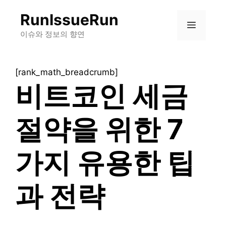
컨
RunIssueRun
텐
메
츠
이슈와 정보의 향연
로
뉴
건
[rank_math_breadcrumb]
너
비트코인 세금
뛰
기
절약을 위한 7
가지 유용한 팁
과 전략