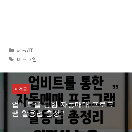
카
테크/IT
테
태
비트코인
고
그
리
이전글
업비트를 통한 자동매매 프로그
램 활용법 총정리