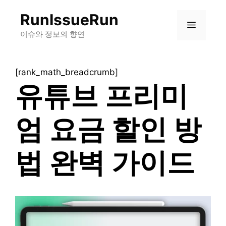
컨
RunIssueRun
텐
메
츠
이슈와 정보의 향연
로
뉴
건
[rank_math_breadcrumb]
너
유튜브 프리미
뛰
기
엄 요금 할인 방
법 완벽 가이드