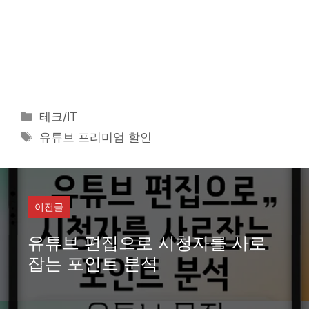
카
테크/IT
테
태
유튜브 프리미엄 할인
고
그
리
이전글
유튜브 편집으로 시청자를 사로
잡는 포인트 분석