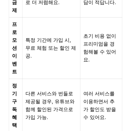
금
로 더 저렴해요.
담이 적답니다.
제
프
로
초기 비용 없이
모
특정 기간에 가입 시,
프리미엄을 경
션
무료 체험 또는 할인 제
험해볼 수 있어
이
공.
요.
벤
트
정
기
다른 서비스와 번들로
여러 서비스를
구
제공될 경우, 유튜브와
이용하면서 추
독
함께 할인된 가격으로
가 할인도 받을
혜
가입 가능.
수 있어요.
택