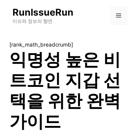
컨
RunIssueRun
텐
메
츠
이슈와 정보의 향연
로
뉴
건
[rank_math_breadcrumb]
너
익명성 높은 비
뛰
기
트코인 지갑 선
택을 위한 완벽
가이드