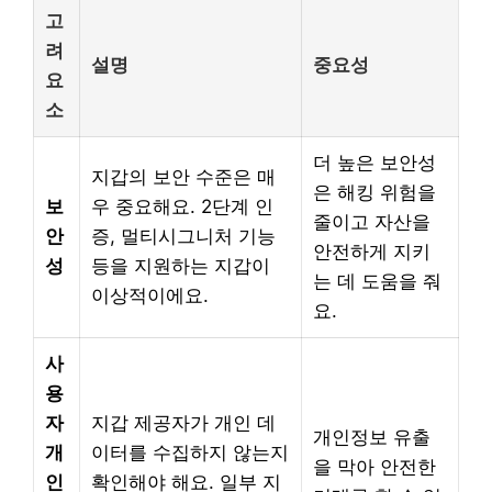
고
려
설명
중요성
요
소
더 높은 보안성
지갑의 보안 수준은 매
은 해킹 위험을
보
우 중요해요. 2단계 인
줄이고 자산을
안
증, 멀티시그니처 기능
안전하게 지키
성
등을 지원하는 지갑이
는 데 도움을 줘
이상적이에요.
요.
사
용
자
지갑 제공자가 개인 데
개인정보 유출
개
이터를 수집하지 않는지
을 막아 안전한
인
확인해야 해요. 일부 지