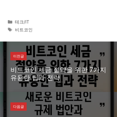
카
테크/IT
테
태
비트코인
고
그
리
이전글
비트코인 세금 절약을 위한 7가지
유용한 팁과 전략
다음글