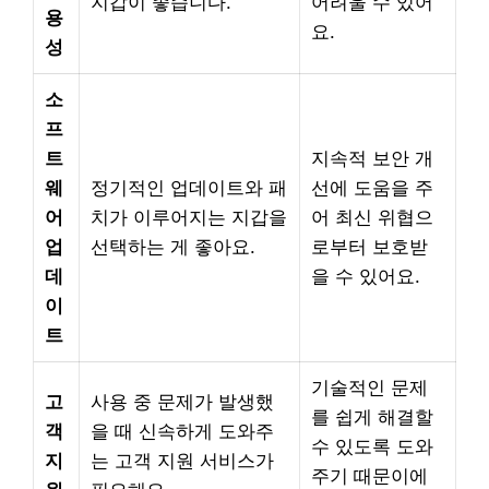
지갑이 좋습니다.
어려울 수 있어
용
요.
성
소
프
트
지속적 보안 개
웨
정기적인 업데이트와 패
선에 도움을 주
어
치가 이루어지는 지갑을
어 최신 위협으
업
선택하는 게 좋아요.
로부터 보호받
데
을 수 있어요.
이
트
기술적인 문제
고
사용 중 문제가 발생했
를 쉽게 해결할
객
을 때 신속하게 도와주
수 있도록 도와
지
는 고객 지원 서비스가
주기 때문이에