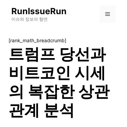
컨
RunIssueRun
텐
메
츠
이슈와 정보의 향연
로
뉴
건
[rank_math_breadcrumb]
너
트럼프 당선과
뛰
기
비트코인 시세
의 복잡한 상관
관계 분석