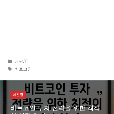
카
테크/IT
테
태
비트코인
고
그
리
이전글
비트코인 투자 전략을 위한 최적