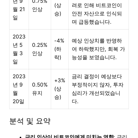
년 9
0.75%
(상
려로 인해 비트코인이
월 21
인상
승)
안전 자산으로 인식되
일
며 급등했습니다.
2023
-4%
예상 인상치를 반영하
년 5
0.25%
(하
여 하락했지만, 회복 가
월 3
인상
락)
능성을 보였습니다.
일
2023
금리 결정이 예상보다
+3%
년 9
0.50%
부정적이지 않자, 투자
(상
월
유지
심리가 개선되었습니
승)
20일
다.
분석 및 요약
금리 인상이 비트코인에게 미치는 영향
: 금리