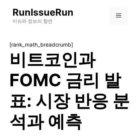
컨
RunIssueRun
텐
메
츠
이슈와 정보의 향연
로
뉴
건
[rank_math_breadcrumb]
너
비트코인과
뛰
기
FOMC 금리 발
표: 시장 반응 분
석과 예측