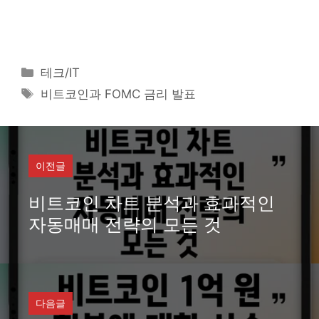
카
테크/IT
테
태
비트코인과 FOMC 금리 발표
고
그
리
이전글
비트코인 차트 분석과 효과적인
자동매매 전략의 모든 것
다음글